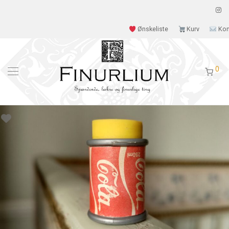
Ønskeliste
Kurv
Kon
0