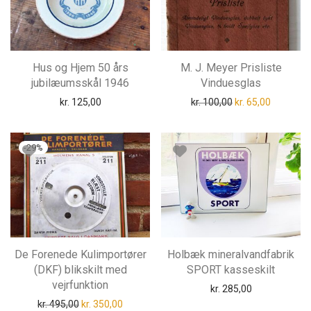
Hus og Hjem 50 års
M. J. Meyer Prisliste
jubilæumsskål 1946
Vinduesglas
Den oprindelige pri
Den aktuel
kr.
125,00
kr.
100,00
kr.
65,00
-
29
%
De Forenede Kulimportører
Holbæk mineralvandfabrik
(DKF) blikskilt med
SPORT kasseskilt
vejrfunktion
kr.
285,00
Den oprindelige pris var: kr. 495,00.
Den aktuelle pris er: kr. 350,00.
kr.
495,00
kr.
350,00