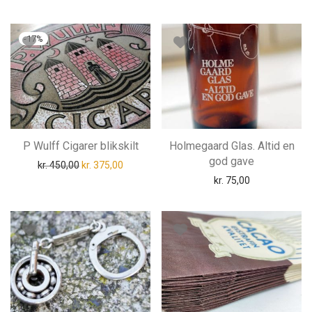
-
17
%
P Wulff Cigarer blikskilt
Holmegaard Glas. Altid en
god gave
Den oprindelige pris var: kr. 450,00.
Den aktuelle pris er: kr. 375,00.
kr.
450,00
kr.
375,00
kr.
75,00