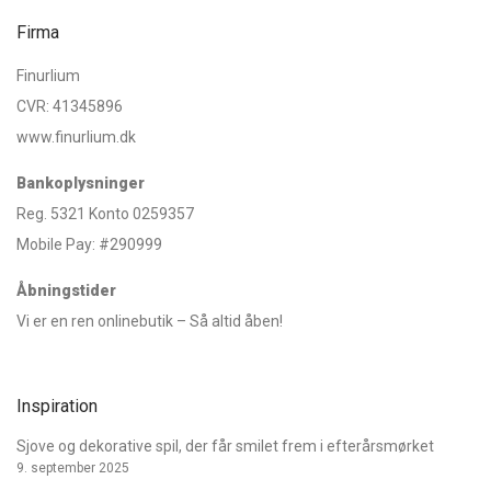
Firma
Finurlium
CVR: 41345896
www.finurlium.dk
Bankoplysninger
Reg. 5321 Konto 0259357
Mobile Pay: #290999
Åbningstider
Vi er en ren onlinebutik – Så altid åben!
Inspiration
Sjove og dekorative spil, der får smilet frem i efterårsmørket
9. september 2025