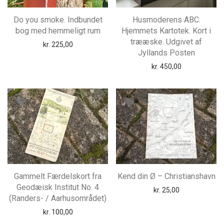
Do you smoke. Indbundet
Husmoderens ABC.
bog med hemmeligt rum
Hjemmets Kartotek. Kort i
trææske. Udgivet af
kr.
225,00
Jyllands Posten
kr.
450,00
Gammelt Færdelskort fra
Kend din Ø – Christianshavn
Geodæisk Institut No. 4
kr.
25,00
(Randers- / Aarhusområdet)
kr.
100,00