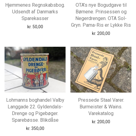
Hjemmenes Regnskabsbog.
OTA’s nye Bogudgave til
Udsendt af Danmarks
Børnene. Prinsessen og
Sparekasser
Negerdrengen. OTA Sol-
Gryn. Pama-Ris er Lykke Ris
kr.
50,00
kr.
200,00
Lohmanns boghandel Valby
Pressede Staal Varer.
Langgade 22. Gyldendals-
Burmeister & Wains.
Drenge og Pigebøger.
Varekatalog
Sparebøsse. Blikdåse
kr.
200,00
kr.
350,00