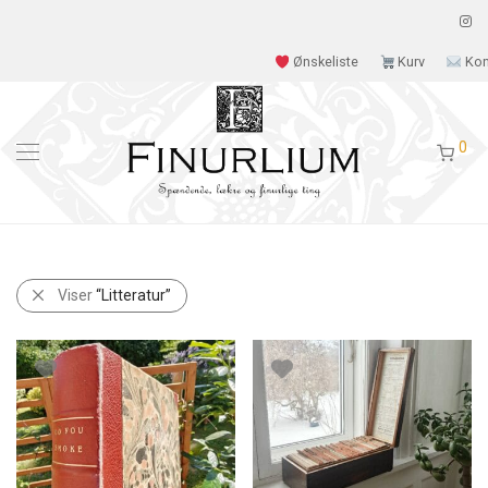
Ønskeliste
Kurv
Kon
0
Viser
“Litteratur”