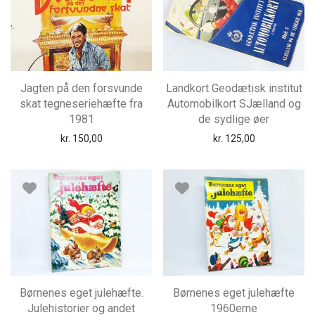
Jagten på den forsvunde
Landkort Geodætisk institut
skat tegneseriehæfte fra
Automobilkort SJælland og
1981
de sydlige øer
kr.
150,00
kr.
125,00
Børnenes eget julehæfte.
Børnenes eget julehæfte
Julehistorier og andet
1960erne