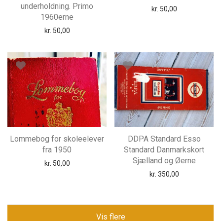
underholdning. Primo
kr.
50,00
1960erne
kr.
50,00
Lommebog for skoleelever
DDPA Standard Esso
fra 1950
Standard Danmarkskort
Sjælland og Øerne
kr.
50,00
kr.
350,00
Vis flere