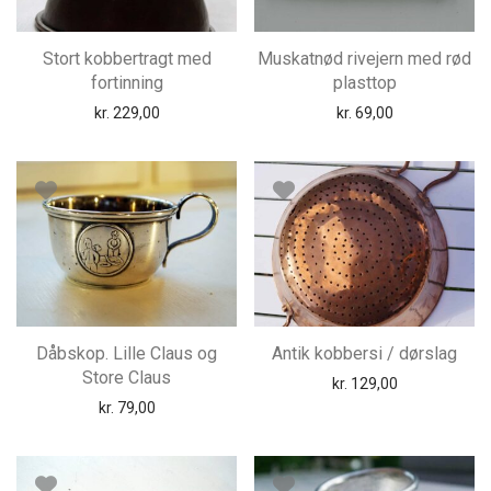
Stort kobbertragt med
Muskatnød rivejern med rød
fortinning
plasttop
kr.
229,00
kr.
69,00
Dåbskop. Lille Claus og
Antik kobbersi / dørslag
Store Claus
kr.
129,00
kr.
79,00