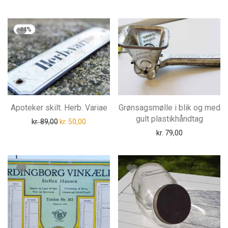
-
44
%
Apoteker skilt. Herb. Variae
Grønsagsmølle i blik og med
gult plastikhåndtag
Den oprindelige pris var: kr. 89,00.
Den aktuelle pris er: kr. 50,00.
kr.
89,00
kr.
50,00
kr.
79,00