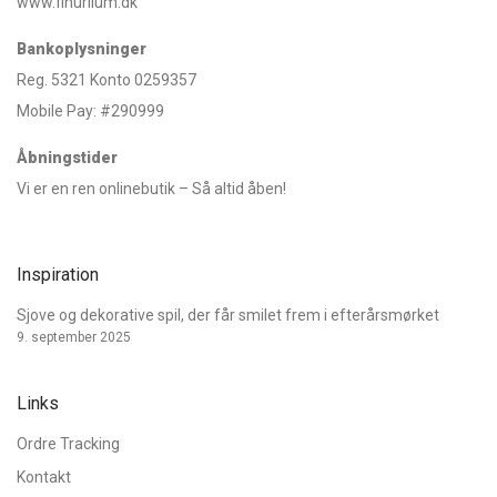
www.finurlium.dk
Bankoplysninger
Reg. 5321 Konto 0259357
Mobile Pay: #290999
Åbningstider
Vi er en ren onlinebutik – Så altid åben!
Inspiration
Sjove og dekorative spil, der får smilet frem i efterårsmørket
9. september 2025
Links
Ordre Tracking
Kontakt