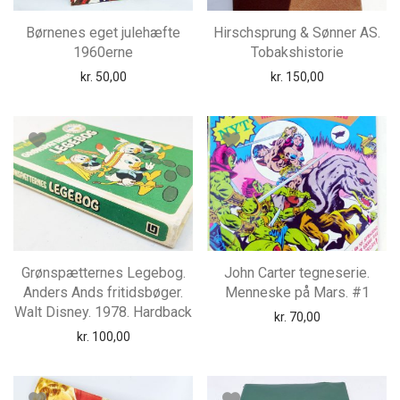
Børnenes eget julehæfte
Hirschsprung & Sønner AS.
1960erne
Tobakshistorie
kr.
50,00
kr.
150,00
Grønspætternes Legebog.
John Carter tegneserie.
Anders Ands fritidsbøger.
Menneske på Mars. #1
Walt Disney. 1978. Hardback
kr.
70,00
kr.
100,00