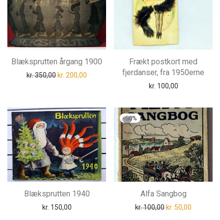
Blæksprutten årgang 1900
Frækt postkort med
fjerdanser, fra 1950erne
Den oprindelige pris var: kr. 350,00.
Den aktuelle pris er: kr. 200,00.
kr.
350,00
kr.
200,00
kr.
100,00
-
50
%
Blæksprutten 1940
Alfa Sangbog
Den oprindelige pri
Den aktuel
kr.
150,00
kr.
100,00
kr.
50,00