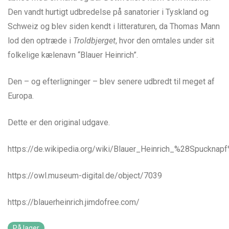
Den vandt hurtigt udbredelse på sanatorier i Tyskland og
Schweiz og blev siden kendt i litteraturen, da Thomas Mann
lod den optræde i
Troldbjerget
, hvor den omtales under sit
folkelige kælenavn “Blauer Heinrich”.
Den – og efterligninger – blev senere udbredt til meget af
Europa.
Dette er den original udgave.
https://de.wikipedia.org/wiki/Blauer_Heinrich_%28Spucknap
https://owl.museum-digital.de/object/7039
https://blauerheinrich.jimdofree.com/
På lager