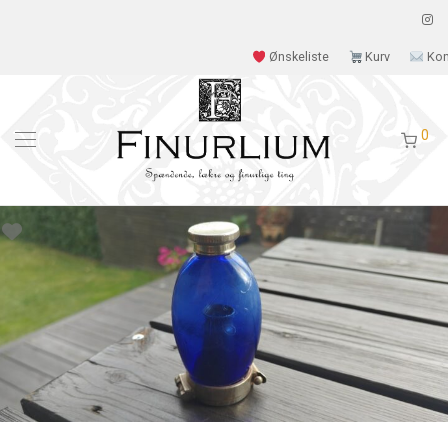
Ønskeliste
Kurv
Kon
0