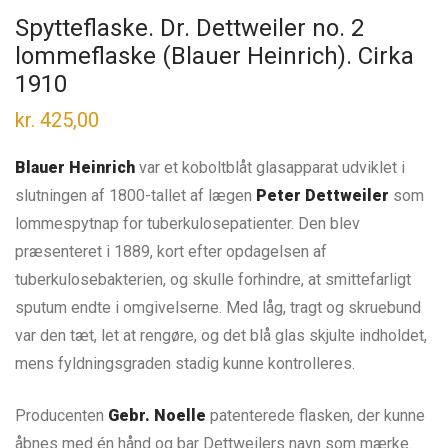
Spytteflaske. Dr. Dettweiler no. 2
lommeflaske (Blauer Heinrich). Cirka
1910
kr.
425,00
Blauer Heinrich
var et koboltblåt glasapparat udviklet i
slutningen af 1800-tallet af lægen
Peter Dettweiler
som
lommespyt­nap for tuberkulosepatienter. Den blev
præsenteret i 1889, kort efter opdagelsen af
tuberkulosebakterien, og skulle forhindre, at smittefarligt
sputum endte i omgivelserne. Med låg, tragt og skruebund
var den tæt, let at rengøre, og det blå glas skjulte indholdet,
mens fyldningsgraden stadig kunne kontrolleres.
Producenten
Gebr. Noelle
patenterede flasken, der kunne
åbnes med én hånd og bar Dettweilers navn som mærke.