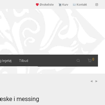
Ønskeliste
Kurv
Kontakt
0
g legetøj
Tilbud
eæske i messing