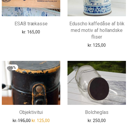
ESAB trækasse
Eduscho kaffedåse af blik
med motiv af hollandske
kr.
165,00
fliser
kr.
125,00
-
36
%
Objektivitui
Bolcheglas
Den oprindelige pris var: kr. 195,00.
Den aktuelle pris er: kr. 125,00.
kr.
195,00
kr.
125,00
kr.
250,00