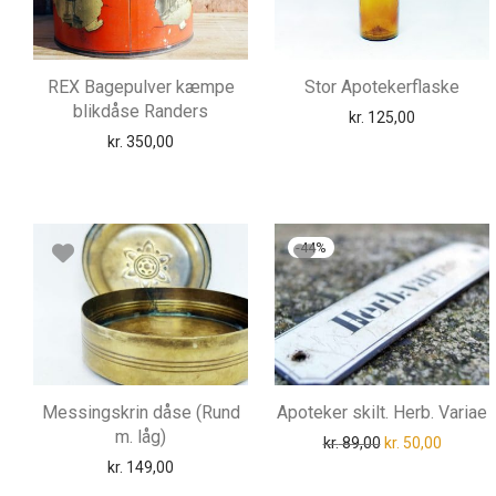
REX Bagepulver kæmpe
Stor Apotekerflaske
blikdåse Randers
kr.
125,00
kr.
350,00
-
44
%
Messingskrin dåse (Rund
Apoteker skilt. Herb. Variae
m. låg)
Den oprindelige p
Den aktu
kr.
89,00
kr.
50,00
kr.
149,00