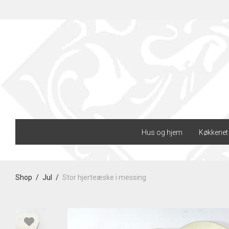
Hus og hjem
Køkkenet
Shop
/
Jul
/
Stor hjerteæske i messing