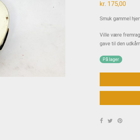
kr.
175,00
Smuk gammel hjert
Ville være fremrag
gave til den udkår
På lager