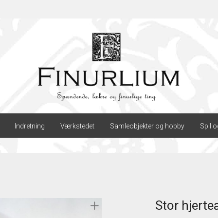
Indretning
Værkstedet
Samleobjekter og hobby
Spil o
Stor hjert