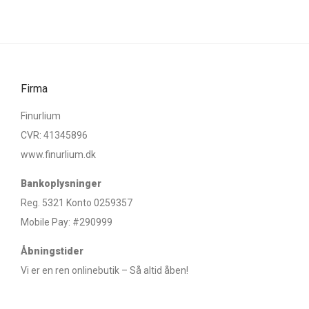
Firma
Finurlium
CVR: 41345896
www.finurlium.dk
Bankoplysninger
Reg. 5321 Konto 0259357
Mobile Pay: #290999
Åbningstider
Vi er en ren onlinebutik – Så altid åben!