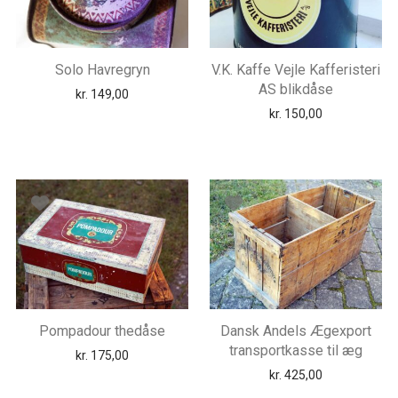
Solo Havregryn
V.K. Kaffe Vejle Kafferisteri
AS blikdåse
kr.
149,00
kr.
150,00
Pompadour thedåse
Dansk Andels Ægexport
transportkasse til æg
ris var: kr. 89,00.
elle pris er: kr. 50,00.
kr.
175,00
kr.
425,00