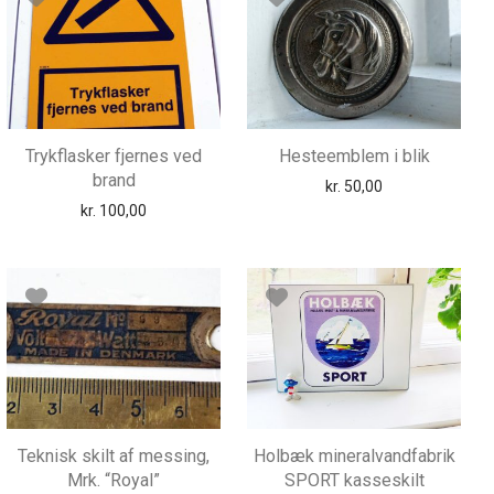
Trykflasker fjernes ved
Hesteemblem i blik
brand
kr.
50,00
s var: kr. 285,00.
lle pris er: kr. 225,00.
kr.
100,00
Teknisk skilt af messing,
Holbæk mineralvandfabrik
Mrk. “Royal”
SPORT kasseskilt
s var: kr. 285,00.
lle pris er: kr. 200,00.