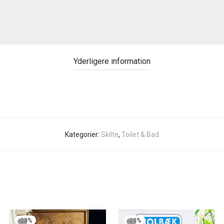
Yderligere information
Kategorier:
Skilte
,
Toilet & Bad
-
23
%
-
21
%