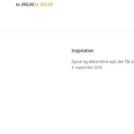
Den oprindelige pris var: kr. 395,00.
Den aktuelle pris er: kr. 300,00.
kr.
395,00
kr.
300,00
Inspiration
Sjove og dekorative spil, der får 
9. september 2025