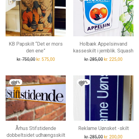
KB Papskilt “Det er mors
Holbæk Appelsinvand
den ene”
kasseskilt i jernblik. Squash
Den oprindelige pris var: kr. 750,00.
Den aktuelle pris er: kr. 575,00.
Den oprindelige pri
Den aktue
kr.
750,00
kr.
575,00
kr.
285,00
kr.
225,00
-
24
%
-
30
%
Århus Stifstidende
Reklame Uønsket -skilt
dobbeltsidet udhængsskilt
Den oprindelige pri
Den aktue
kr.
285,00
kr.
200,00