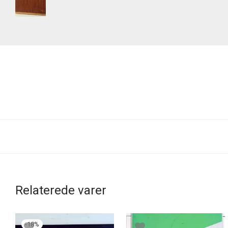
Relaterede varer
-
18
%