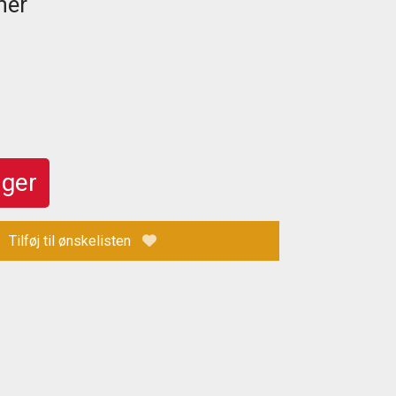
ner
ager
Tilføj til ønskelisten