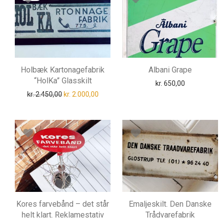
Holbæk Kartonagefabrik
Albani Grape
“HolKa” Glasskilt
kr.
650,00
Den oprindelige pris var: kr. 2.450,00.
Den aktuelle pris er: kr. 2.000,00.
kr.
2.450,00
kr.
2.000,00
Kores farvebånd – det står
Emaljeskilt. Den Danske
helt klart. Reklamestativ
Trådvarefabrik