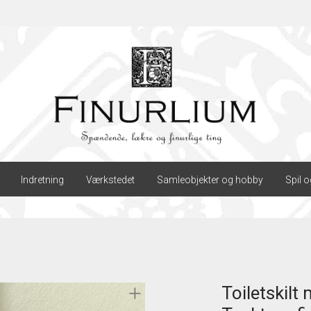
Indretning
Værkstedet
Samleobjekter og hobby
Spil o
Toiletskilt