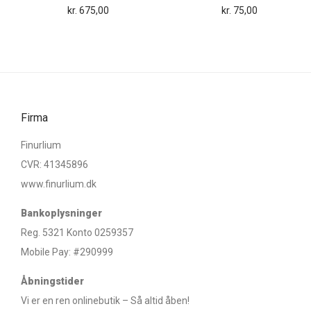
kr.
675,00
kr.
75,00
Firma
Finurlium
CVR: 41345896
www.finurlium.dk
Bankoplysninger
Reg. 5321 Konto 0259357
Mobile Pay: #290999
Åbningstider
Vi er en ren onlinebutik – Så altid åben!