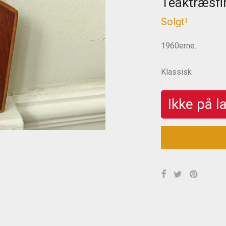
Teaktræsfi
Solgt!
1960erne.
Klassisk
Ikke på l