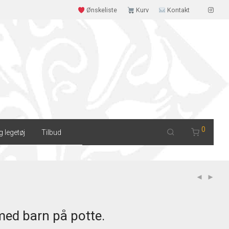
Ønskeliste
Kurv
Kontakt
0
g legetøj
Tilbud
 med barn på potte.