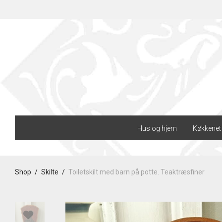
Hus og hjem
Køkkenet
Shop
/
Skilte
/
Toiletskilt med barn på potte. Teaktræsfiner