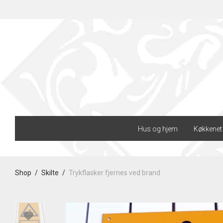
Hus og hjem
Køkkenet
Shop
/
Skilte
/
Trykflasker fjernes ved brand