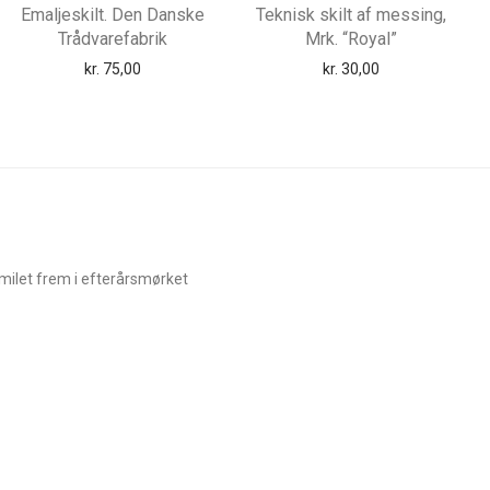
Emaljeskilt. Den Danske
Teknisk skilt af messing,
Trådvarefabrik
Mrk. “Royal”
kr.
75,00
kr.
30,00
smilet frem i efterårsmørket