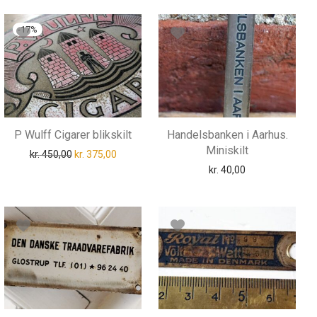
-
17
%
P Wulff Cigarer blikskilt
Handelsbanken i Aarhus.
Miniskilt
Den oprindelige pris var: kr. 450,00.
Den aktuelle pris er: kr. 375,00.
kr.
450,00
kr.
375,00
s var: kr. 750,00.
lle pris er: kr. 575,00.
kr.
40,00