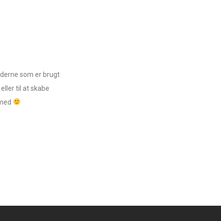
lederne som er brugt
eller til at skabe
e med