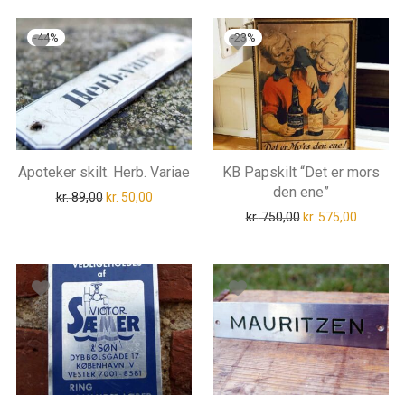
-
44
%
-
23
%
Apoteker skilt. Herb. Variae
KB Papskilt “Det er mors
den ene”
Den oprindelige pris var: kr. 89,00.
Den aktuelle pris er: kr. 50,00.
kr.
89,00
kr.
50,00
Den oprindelige pri
Den aktue
kr.
750,00
kr.
575,00