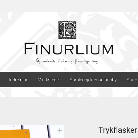
Indretning
Værkstedet
Samleobjekter og hobby
Spil o
Trykflasker