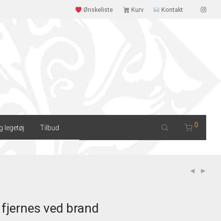
Ønskeliste
Kurv
Kontakt
0
g legetøj
Tilbud
 fjernes ved brand