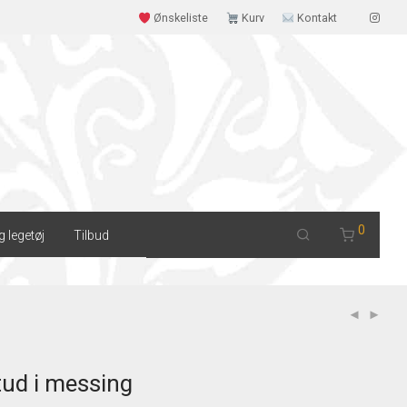
Ønskeliste
Kurv
Kontakt
0
g legetøj
Tilbud
ud i messing