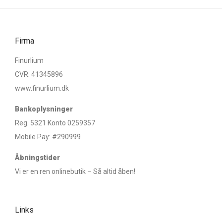
Firma
Finurlium
CVR: 41345896
www.finurlium.dk
Bankoplysninger
Reg. 5321 Konto 0259357
Mobile Pay: #290999
Åbningstider
Vi er en ren onlinebutik – Så altid åben!
Links