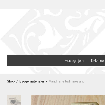
Hus og hjem
Køkkenet
Shop
/
Byggematerialer
/
Vandhane tud i messing