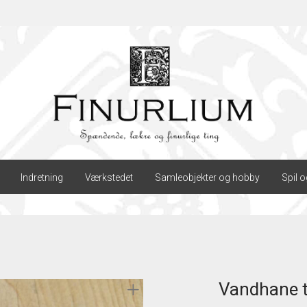
Indretning
Værkstedet
Samleobjekter og hobby
Spil o
Vandhane t