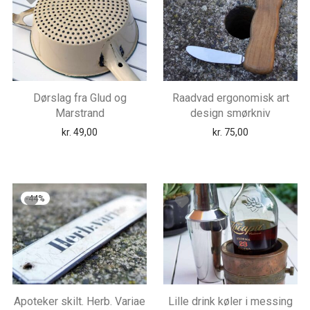
Dørslag fra Glud og
Raadvad ergonomisk art
Marstrand
design smørkniv
kr.
49,00
kr.
75,00
-
44
%
Apoteker skilt. Herb. Variae
Lille drink køler i messing