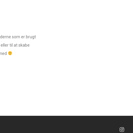
lederne som er brugt
eller til at skabe
e med