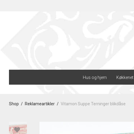
Hus og hjem
Køkkenet
Shop
/
Reklameartikler
/
Vitamon Suppe Terninger blikdåse