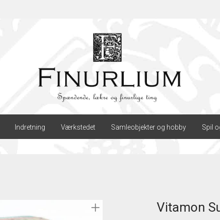
Indretning
Værkstedet
Samleobjekter og hobby
Spil o
Vitamon Su