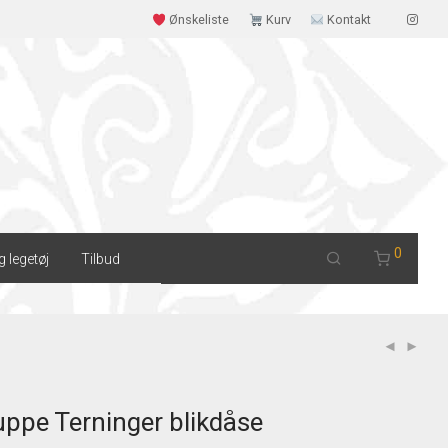
Ønskeliste
Kurv
Kontakt
0
g legetøj
Tilbud
ppe Terninger blikdåse