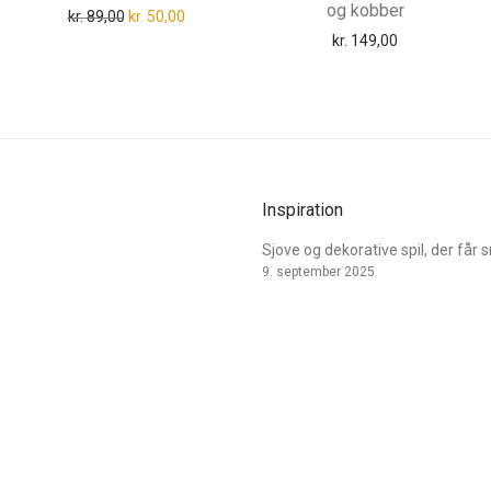
og kobber
Den oprindelige pris var: kr. 89,00.
Den aktuelle pris er: kr. 50,00.
kr.
89,00
kr.
50,00
kr.
149,00
Inspiration
Sjove og dekorative spil, der får 
9. september 2025