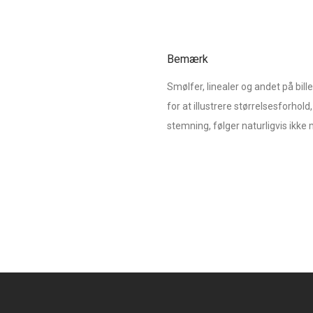
Bemærk
Smølfer, linealer og andet på bil
for at illustrere størrelsesforhold, 
stemning, følger naturligvis ikk