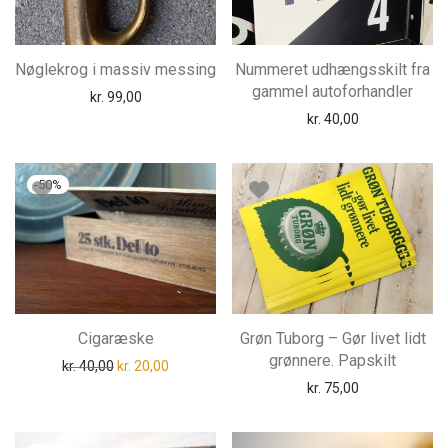
Nøglekrog i massiv messing
Nummeret udhængsskilt fra
gammel autoforhandler
kr.
99,00
kr.
40,00
-
50
%
Cigaræske
Grøn Tuborg – Gør livet lidt
grønnere. Papskilt
Den oprindelige pris var: kr. 40,00.
Den aktuelle pris er: kr. 20,00.
kr.
40,00
kr.
20,00
kr.
75,00