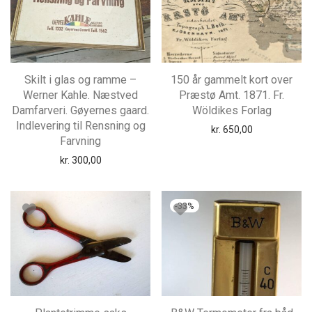
Skilt i glas og ramme –
150 år gammelt kort over
Werner Kahle. Næstved
Præstø Amt. 1871. Fr.
Damfarveri. Gøyernes gaard.
Wöldikes Forlag
Indlevering til Rensning og
kr.
650,00
Farvning
kr.
300,00
-
33
%