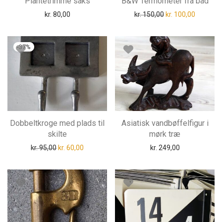
Plantetrimme saks
B&W Termometer fra båd
Den oprindelige pri
Den aktue
kr.
80,00
kr.
150,00
kr.
100,00
-
37
%
Dobbeltkroge med plads til
Asiatisk vandbøffelfigur i
skilte
mørk træ
Den oprindelige pris var: kr. 95,00.
Den aktuelle pris er: kr. 60,00.
kr.
95,00
kr.
60,00
kr.
249,00