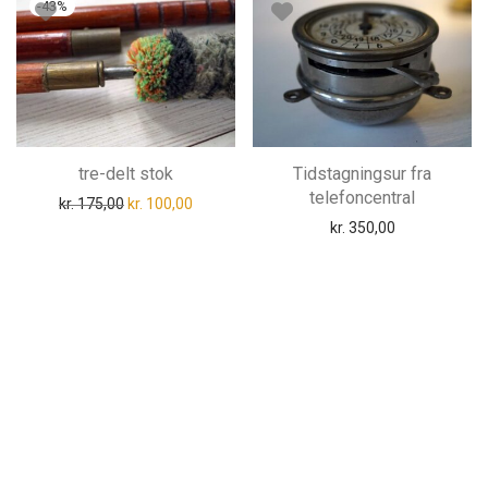
-
43
%
tre-delt stok
Tidstagningsur fra
telefoncentral
Den oprindelige pris var: kr. 175,00.
Den aktuelle pris er: kr. 100,00.
kr.
175,00
kr.
100,00
kr.
350,00