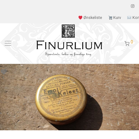
Ønskeliste
Kurv
Kon
0