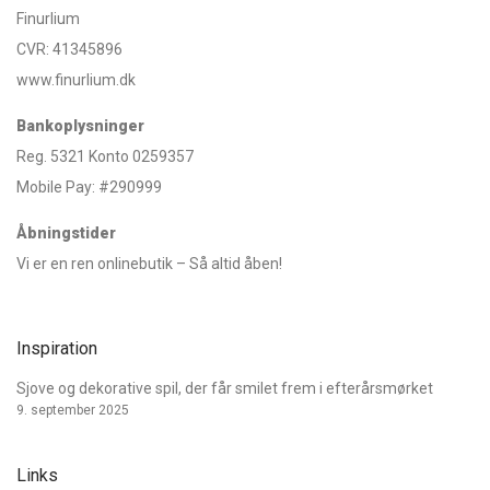
Finurlium
CVR: 41345896
www.finurlium.dk
Bankoplysninger
Reg. 5321 Konto 0259357
Mobile Pay: #290999
Åbningstider
Vi er en ren onlinebutik – Så altid åben!
Inspiration
Sjove og dekorative spil, der får smilet frem i efterårsmørket
9. september 2025
Links