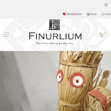
Ønskeliste
Kurv
Kon
0