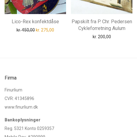
Lico-Rex konfektdåse
Papskilt fra P. Chr. Pedersen
Cykleforretning Aulum
Den oprindelige pris var: kr. 450,00.
Den aktuelle pris er: kr. 275,00.
kr.
450,00
kr.
275,00
kr.
200,00
Firma
Finurlium
CVR: 41345896
www.finurlium.dk
Bankoplysninger
Reg. 5321 Konto 0259357