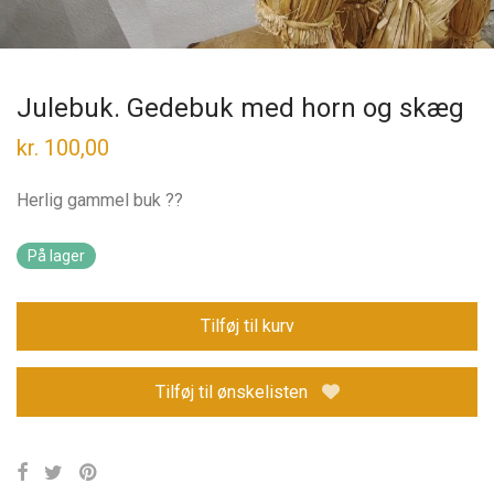
Julebuk. Gedebuk med horn og skæg
kr.
100,00
Herlig gammel buk ??
På lager
Tilføj til kurv
Tilføj til ønskelisten