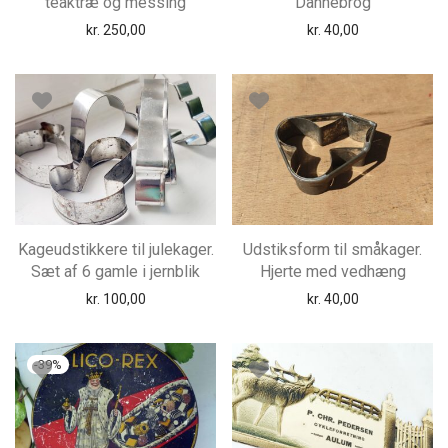
teaktræ og messing
Dannebrog
kr.
250,00
kr.
40,00
Kageudstikkere til julekager.
Udstiksform til småkager.
Sæt af 6 gamle i jernblik
Hjerte med vedhæng
kr.
100,00
kr.
40,00
-
39
%