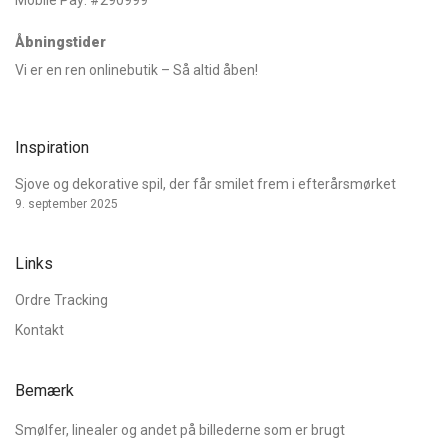
Mobile Pay: #290999
Åbningstider
Vi er en ren onlinebutik – Så altid åben!
Inspiration
Sjove og dekorative spil, der får smilet frem i efterårsmørket
9. september 2025
Links
Ordre Tracking
Kontakt
Bemærk
Smølfer, linealer og andet på billederne som er brugt