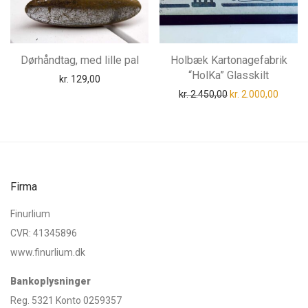
Dørhåndtag, med lille pal
Holbæk Kartonagefabrik
“HolKa” Glasskilt
kr.
129,00
Den oprindelige pri
Den akt
kr.
2.450,00
kr.
2.000,00
Firma
Finurlium
CVR: 41345896
www.finurlium.dk
Bankoplysninger
Reg. 5321 Konto 0259357