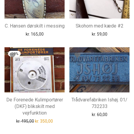
C. Hansen dørskilt i messing
Skohorn med kæde #2
kr.
165,00
kr.
59,00
-
29
%
De Forenede Kulimportører
Trådvarefabriken Ishøj. 01/
(DKF) blikskilt med
732233
vejrfunktion
kr.
60,00
Den oprindelige pris var: kr. 495,00.
Den aktuelle pris er: kr. 350,00.
kr.
495,00
kr.
350,00