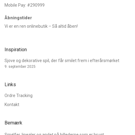
Mobile Pay: #290999
Åbningstider
Vi er en ren onlinebutik – Så altid åben!
Inspiration
Sjove og dekorative spil, der får smilet frem i efterårsmørket
9. september 2025
Links
Ordre Tracking
Kontakt
Bemærk
Smølfer, linealer og andet på billederne som er brugt