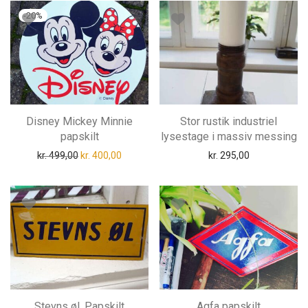
-
20
%
Disney Mickey Minnie
Stor rustik industriel
papskilt
lysestage i massiv messing
Den oprindelige pris var: kr. 499,00.
Den aktuelle pris er: kr. 400,00.
kr.
499,00
kr.
400,00
kr.
295,00
Stevns øl, Papskilt
Agfa papskilt