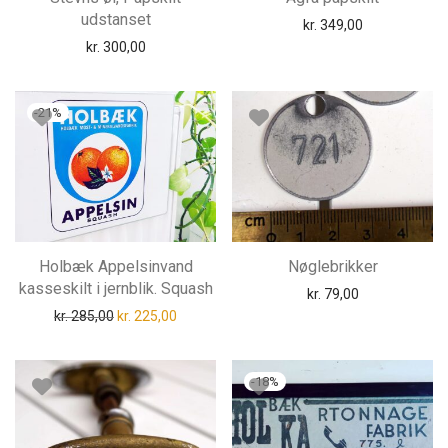
udstanset
kr.
349,00
kr.
300,00
-
21
%
Holbæk Appelsinvand
Nøglebrikker
kasseskilt i jernblik. Squash
kr.
79,00
Den oprindelige pris var: kr. 285,00.
Den aktuelle pris er: kr. 225,00.
kr.
285,00
kr.
225,00
-
18
%