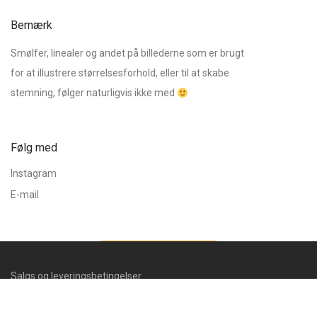
Bemærk
Smølfer, linealer og andet på billederne som er brugt
for at illustrere størrelsesforhold, eller til at skabe
stemning, følger naturligvis ikke med
Følg med
Instagram
E-mail
Filter
Salgs og leveringsbetingelser
Cookie og Privatlivspolitik
Sorter efter