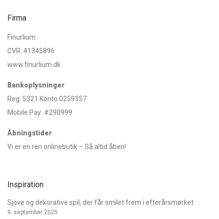
Firma
Finurlium
CVR: 41345896
www.finurlium.dk
Bankoplysninger
Reg. 5321 Konto 0259357
Mobile Pay: #290999
Åbningstider
Vi er en ren onlinebutik – Så altid åben!
Inspiration
Sjove og dekorative spil, der får smilet frem i efterårsmørket
9. september 2025