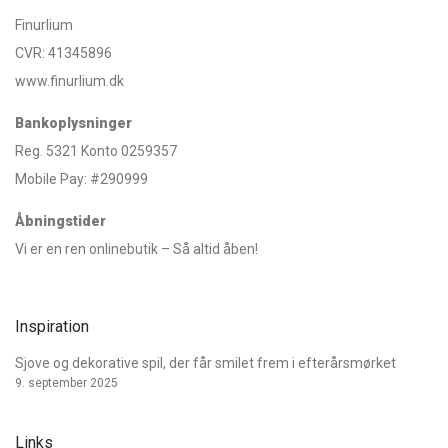
Finurlium
CVR: 41345896
www.finurlium.dk
Bankoplysninger
Reg. 5321 Konto 0259357
Mobile Pay: #290999
Åbningstider
Vi er en ren onlinebutik – Så altid åben!
Inspiration
Sjove og dekorative spil, der får smilet frem i efterårsmørket
9. september 2025
Links