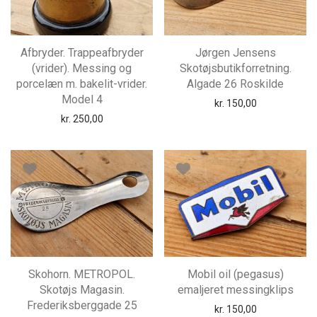
Afbryder. Trappeafbryder
Jørgen Jensens
(vrider). Messing og
Skotøjsbutikforretning.
porcelæn m. bakelit-vrider.
Algade 26 Roskilde
Model 4
kr.
150,00
kr.
250,00
Skohorn. METROPOL.
Mobil oil (pegasus)
Skotøjs Magasin.
emaljeret messingklips
Frederiksberggade 25
kr.
150,00