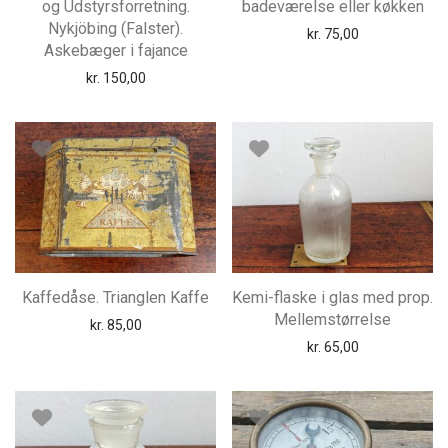
og Udstyrsforretning.
badeværelse eller køkken
Nykjöbing (Falster).
kr.
75,00
Askebæger i fajance
kr.
150,00
Kaffedåse. Trianglen Kaffe
Kemi-flaske i glas med prop.
Mellemstørrelse
kr.
85,00
kr.
65,00